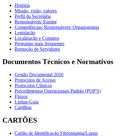
História
Missão, visão, valores
Perfil da Secretária
Responsáveis/ Equipe
Competências/ Responsáveis/ Organograma
Legislação
Localização e Contatos
Perguntas mais frequentes
Remoção de Servidores
Documentos Técnicos e Normativos
Gestão Documental 2026
Protocolos de Acesso
Protocolos Clínicos
Procedimentos Operacionais Padrão (POP'S)
Fluxos
Linhas-Guia
Cartilhas
CARTÕES
Cartão de Identificação Fibromialgia/Lupus