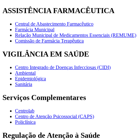
ASSISTÊNCIA FARMACÊUTICA
Central de Abastecimento Farmacêutico
Farmácia Municipal
Relação Municipal de Medicamentos Essenciais (REMUME)
Comissão de Farmácia Terapêutica
VIGILÂNCIA EM SAÚDE
Centro Integrado de Doenças Infecciosas (CIDI)
Ambiental
Epidemiológica
Sanitária
Serviços Complementares
Centrolab
Centro de Atenção Psicossocial (CAPS)
Policlínica
Regulação de Atenção à Saúde