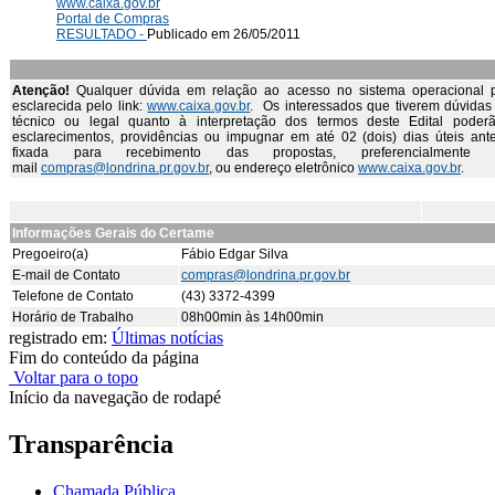
www.caixa.gov.br
Portal de Compras
RESULTADO -
Publicado em 26/05/2011
Atenção!
Qualquer dúvida em relação ao acesso no sistema operacional 
esclarecida pelo link:
www.caixa.gov.br
. Os interessados que tiverem dúvidas 
técnico ou legal quanto à interpretação dos termos deste Edital poderão
esclarecimentos, providências ou impugnar em até 02 (dois) dias úteis ant
fixada para recebimento das propostas, preferencialmente
mail
compras@londrina.pr.gov.br
, ou endereço eletrônico
www.caixa.gov.br
.
Informações Gerais do Certame
Pregoeiro(a)
Fábio Edgar Silva
E-mail de Contato
compras@londrina.pr.gov.br
Telefone de Contato
(43) 3372-4399
Horário de Trabalho
08h00min às 14h00min
registrado em:
Últimas notícias
Fim do conteúdo da página
Voltar para o topo
Início da navegação de rodapé
Transparência
Chamada Pública