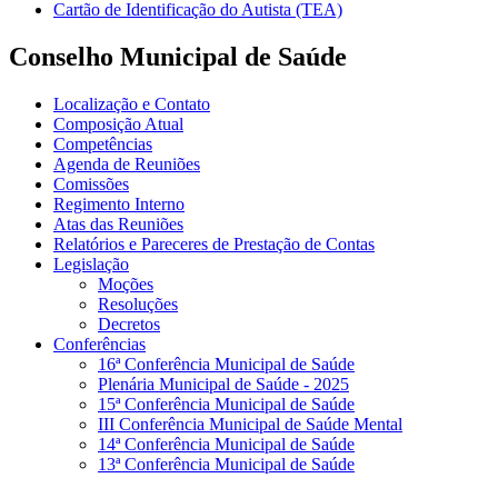
Cartão de Identificação do Autista (TEA)
Conselho Municipal de Saúde
Localização e Contato
Composição Atual
Competências
Agenda de Reuniões
Comissões
Regimento Interno
Atas das Reuniões
Relatórios e Pareceres de Prestação de Contas
Legislação
Moções
Resoluções
Decretos
Conferências
16ª Conferência Municipal de Saúde
Plenária Municipal de Saúde - 2025
15ª Conferência Municipal de Saúde
III Conferência Municipal de Saúde Mental
14ª Conferência Municipal de Saúde
13ª Conferência Municipal de Saúde