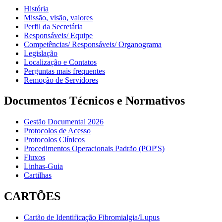
História
Missão, visão, valores
Perfil da Secretária
Responsáveis/ Equipe
Competências/ Responsáveis/ Organograma
Legislação
Localização e Contatos
Perguntas mais frequentes
Remoção de Servidores
Documentos Técnicos e Normativos
Gestão Documental 2026
Protocolos de Acesso
Protocolos Clínicos
Procedimentos Operacionais Padrão (POP'S)
Fluxos
Linhas-Guia
Cartilhas
CARTÕES
Cartão de Identificação Fibromialgia/Lupus