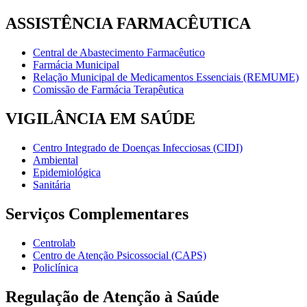
ASSISTÊNCIA FARMACÊUTICA
Central de Abastecimento Farmacêutico
Farmácia Municipal
Relação Municipal de Medicamentos Essenciais (REMUME)
Comissão de Farmácia Terapêutica
VIGILÂNCIA EM SAÚDE
Centro Integrado de Doenças Infecciosas (CIDI)
Ambiental
Epidemiológica
Sanitária
Serviços Complementares
Centrolab
Centro de Atenção Psicossocial (CAPS)
Policlínica
Regulação de Atenção à Saúde