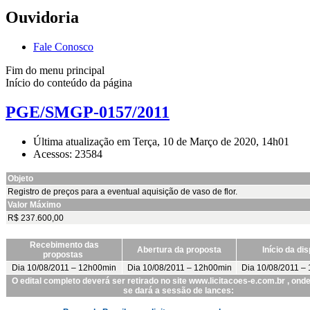
Ouvidoria
Fale Conosco
Fim do menu principal
Início do conteúdo da página
PGE/SMGP-0157/2011
Última atualização em Terça, 10 de Março de 2020, 14h01
Acessos: 23584
Objeto
Registro de preços para a eventual aquisição de vaso de flor.
Valor Máximo
R$ 237.600,00
Recebimento das
Abertura da proposta
Início da di
propostas
Dia 10/08/2011 – 12h00min
Dia 10/08/2011 – 12h00min
Dia 10/08/2011 –
O edital completo deverá ser retirado no site www.licitacoes-e.com.br , on
se dará a sessão de lances: