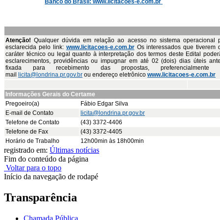
Banco do Brasil: www.licitacoes-e.com.br
Atenção!
Qualquer dúvida em relação ao acesso no sistema operacional 
esclarecida pelo link:
www.licitacoes-e.com.br
Os interessados que tiverem 
caráter técnico ou legal quanto à interpretação dos termos deste Edital poderã
esclarecimentos, providências ou impugnar em até 02 (dois) dias úteis ant
fixada para recebimento das propostas, preferencialmente
mail
licita@londrina.pr.gov.br
ou endereço eletrônico
www.licitacoes-e.com.br
Informações Gerais do Certame
Pregoeiro(a)
Fábio Edgar Silva
E-mail de Contato
licita@londrina.pr.gov.br
Telefone de Contato
(43) 3372-4406
Telefone de Fax
(43) 3372-4405
Horário de Trabalho
12h00min às 18h00min
registrado em:
Últimas notícias
Fim do conteúdo da página
Voltar para o topo
Início da navegação de rodapé
Transparência
Chamada Pública