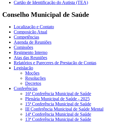
Cartão de Identificação do Autista (TEA)
Conselho Municipal de Saúde
Localização e Contato
Composição Atual
Competências
Agenda de Reuniões
Comissões
Regimento Interno
Atas das Reuniões
Relatórios e Pareceres de Prestação de Contas
Legislação
Moções
Resoluções
Decretos
Conferências
16ª Conferência Municipal de Saúde
Plenária Municipal de Saúde - 2025
15ª Conferência Municipal de Saúde
III Conferência Municipal de Saúde Mental
14ª Conferência Municipal de Saúde
13ª Conferência Municipal de Saúde