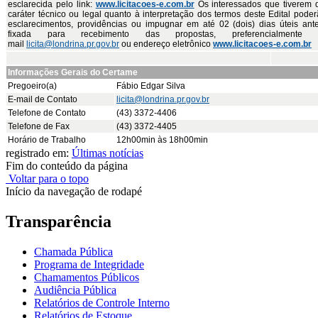
esclarecida pelo link:
www.licitacoes-e.com.br
Os interessados que tiverem 
caráter técnico ou legal quanto à interpretação dos termos deste Edital poderã
esclarecimentos, providências ou impugnar em até 02 (dois) dias úteis ant
fixada para recebimento das propostas, preferencialmente
mail
licita@londrina.pr.gov.br
ou endereço eletrônico
www.licitacoes-e.com.br
Informações Gerais do Certame
Pregoeiro(a)
Fábio Edgar Silva
E-mail de Contato
licita@londrina.pr.gov.br
Telefone de Contato
(43) 3372-4406
Telefone de Fax
(43) 3372-4405
Horário de Trabalho
12h00min às 18h00min
registrado em:
Últimas notícias
Fim do conteúdo da página
Voltar para o topo
Início da navegação de rodapé
Transparência
Chamada Pública
Programa de Integridade
Chamamentos Públicos
Audiência Pública
Relatórios de Controle Interno
Relatórios de Estoque