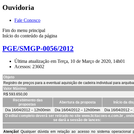
Ouvidoria
Fale Conosco
Fim do menu principal
Início do conteúdo da página
PGE/SMGP-0056/2012
Última atualização em Terça, 10 de Março de 2020, 14h01
Acessos: 23602
Objeto
Registro de preços para a eventual aquisição de cadeira individual para arquib
Valor Máximo
R$ 593.650,00
Recebimento das
Abertura da proposta
Início da di
propostas
Dia 16/04/2012 – 12h00min
Dia 16/04/2012 – 12h00min
Dia 16/04/2012 –
O edital completo deverá ser retirado no site www.licitacoes-e.com.br , on
se dará a sessão de lances:
Atenção!
Qualquer dúvida em relação ao acesso no sistema operacional 