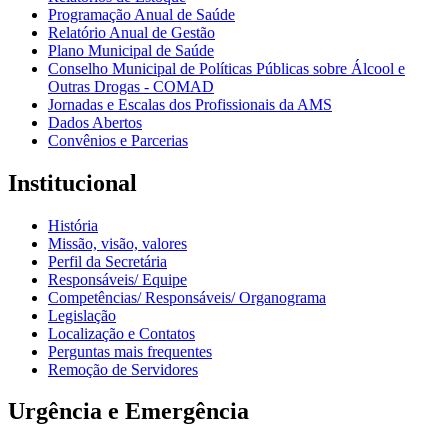
Programação Anual de Saúde
Relatório Anual de Gestão
Plano Municipal de Saúde
Conselho Municipal de Políticas Públicas sobre Álcool e
Outras Drogas - COMAD
Jornadas e Escalas dos Profissionais da AMS
Dados Abertos
Convênios e Parcerias
Institucional
História
Missão, visão, valores
Perfil da Secretária
Responsáveis/ Equipe
Competências/ Responsáveis/ Organograma
Legislação
Localização e Contatos
Perguntas mais frequentes
Remoção de Servidores
Urgência e Emergência