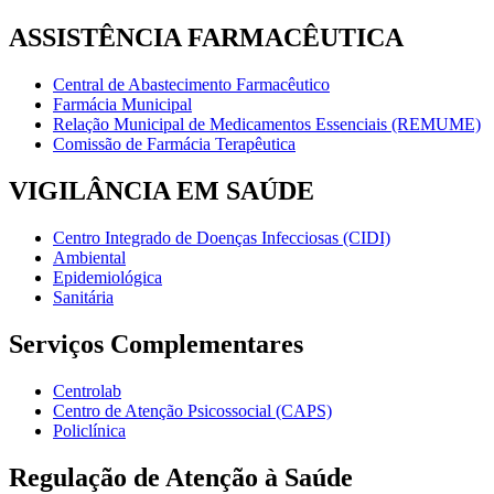
ASSISTÊNCIA FARMACÊUTICA
Central de Abastecimento Farmacêutico
Farmácia Municipal
Relação Municipal de Medicamentos Essenciais (REMUME)
Comissão de Farmácia Terapêutica
VIGILÂNCIA EM SAÚDE
Centro Integrado de Doenças Infecciosas (CIDI)
Ambiental
Epidemiológica
Sanitária
Serviços Complementares
Centrolab
Centro de Atenção Psicossocial (CAPS)
Policlínica
Regulação de Atenção à Saúde