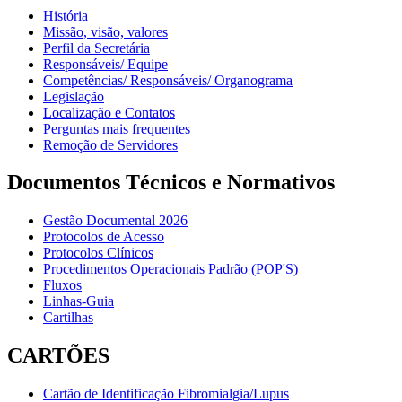
História
Missão, visão, valores
Perfil da Secretária
Responsáveis/ Equipe
Competências/ Responsáveis/ Organograma
Legislação
Localização e Contatos
Perguntas mais frequentes
Remoção de Servidores
Documentos Técnicos e Normativos
Gestão Documental 2026
Protocolos de Acesso
Protocolos Clínicos
Procedimentos Operacionais Padrão (POP'S)
Fluxos
Linhas-Guia
Cartilhas
CARTÕES
Cartão de Identificação Fibromialgia/Lupus