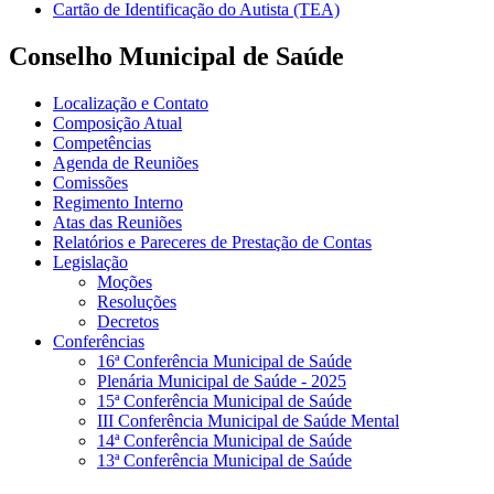
Cartão de Identificação do Autista (TEA)
Conselho Municipal de Saúde
Localização e Contato
Composição Atual
Competências
Agenda de Reuniões
Comissões
Regimento Interno
Atas das Reuniões
Relatórios e Pareceres de Prestação de Contas
Legislação
Moções
Resoluções
Decretos
Conferências
16ª Conferência Municipal de Saúde
Plenária Municipal de Saúde - 2025
15ª Conferência Municipal de Saúde
III Conferência Municipal de Saúde Mental
14ª Conferência Municipal de Saúde
13ª Conferência Municipal de Saúde