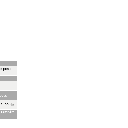
de posto de
e
sputa
13h00min.
de também