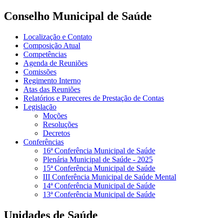
Conselho Municipal de Saúde
Localização e Contato
Composição Atual
Competências
Agenda de Reuniões
Comissões
Regimento Interno
Atas das Reuniões
Relatórios e Pareceres de Prestação de Contas
Legislação
Moções
Resoluções
Decretos
Conferências
16ª Conferência Municipal de Saúde
Plenária Municipal de Saúde - 2025
15ª Conferência Municipal de Saúde
III Conferência Municipal de Saúde Mental
14ª Conferência Municipal de Saúde
13ª Conferência Municipal de Saúde
Unidades de Saúde