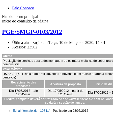
Fale Conosco
Fim do menu principal
Início do conteúdo da página
PGE/SMGP-0103/2012
Última atualização em Terça, 10 de Março de 2020, 14h01
Acessos: 23562
Objeto
Prestação de serviços para a desmontagem de estrutura metálica de cobertura 
combustível.
Valor Máximo
R$ 32.291,49 (Trinta e dois mil, duzentos e noventa e um reais e quarenta e nov
centavos)
Recebimento das
Abertura da proposta
Início da di
propostas
Dia 17/05/2012 – até
Dia 17/05/2012 – partir da
Dia 17/052012 – 
12h45min.
12h45min.
O edital completo deverá ser retirado no site www.licitacoes-e.com.br , on
se dará a sessão de lances:
Edital (formato zip - 107 kb)
- Publicado em 03/05/2012