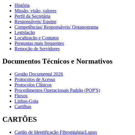
História
Missão, visão, valores
Perfil da Secretária
Responsáveis/ Equipe
Competências/ Responsáveis/ Organograma
Legislação
Localização e Contatos
Perguntas mais frequentes
Remoção de Servidores
Documentos Técnicos e Normativos
Gestão Documental 2026
Protocolos de Acesso
Protocolos Clínicos
Procedimentos Operacionais Padrão (POP'S)
Fluxos
Linhas-Guia
Cartilhas
CARTÕES
Cartão de Identificação Fibromialgia/Lupus