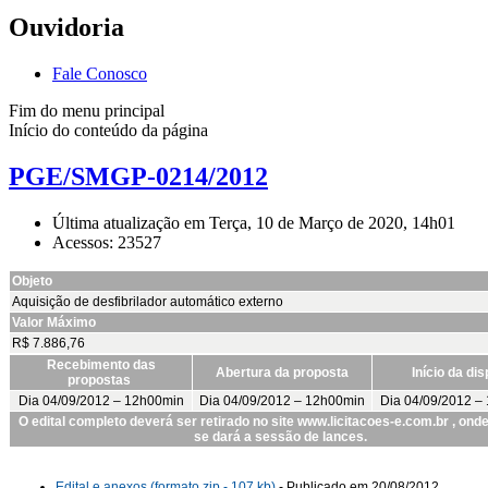
Ouvidoria
Fale Conosco
Fim do menu principal
Início do conteúdo da página
PGE/SMGP-0214/2012
Última atualização em Terça, 10 de Março de 2020, 14h01
Acessos: 23527
Objeto
Aquisição de desfibrilador automático externo
Valor Máximo
R$ 7.886,76
Recebimento das
Abertura da proposta
Início da di
propostas
Dia 04/09/2012 – 12h00min
Dia 04/09/2012 – 12h00min
Dia 04/09/2012 –
O edital completo deverá ser retirado no site www.licitacoes-e.com.br , on
se dará a sessão de lances.
Edital e anexos (formato zip - 107 kb)
- Publicado em 20/08/2012