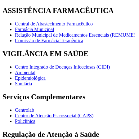
ASSISTÊNCIA FARMACÊUTICA
Central de Abastecimento Farmacêutico
Farmácia Municipal
Relação Municipal de Medicamentos Essenciais (REMUME)
Comissão de Farmácia Terapêutica
VIGILÂNCIA EM SAÚDE
Centro Integrado de Doenças Infecciosas (CIDI)
Ambiental
Epidemiológica
Sanitária
Serviços Complementares
Centrolab
Centro de Atenção Psicossocial (CAPS)
Policlínica
Regulação de Atenção à Saúde