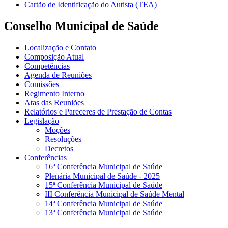
Cartão de Identificação do Autista (TEA)
Conselho Municipal de Saúde
Localização e Contato
Composição Atual
Competências
Agenda de Reuniões
Comissões
Regimento Interno
Atas das Reuniões
Relatórios e Pareceres de Prestação de Contas
Legislação
Moções
Resoluções
Decretos
Conferências
16ª Conferência Municipal de Saúde
Plenária Municipal de Saúde - 2025
15ª Conferência Municipal de Saúde
III Conferência Municipal de Saúde Mental
14ª Conferência Municipal de Saúde
13ª Conferência Municipal de Saúde