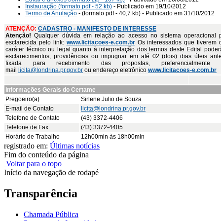
Instauração (formato pdf - 52 kb)
- Publicado em 19/10/2012
Termo de Anulação
- (formato pdf - 40,7 kb) - Publicado em 31/10/2012
ATENÇÃO:
CADASTRO - MANIFESTO DE INTERESSE
Atenção!
Qualquer dúvida em relação ao acesso no sistema operacional 
esclarecida pelo link:
www.licitacoes-e.com.br
Os interessados que tiverem 
caráter técnico ou legal quanto à interpretação dos termos deste Edital poderã
esclarecimentos, providências ou impugnar em até 02 (dois) dias úteis ant
fixada para recebimento das propostas, preferencialmente
mail
licita@londrina.pr.gov.br
ou endereço eletrônico
www.licitacoes-e.com.br
Informações Gerais do Certame
Pregoeiro(a)
Sirlene Julio de Souza
E-mail de Contato
licita@londrina.pr.gov.br
Telefone de Contato
(43) 3372-4406
Telefone de Fax
(43) 3372-4405
Horário de Trabalho
12h00min às 18h00min
registrado em:
Últimas notícias
Fim do conteúdo da página
Voltar para o topo
Início da navegação de rodapé
Transparência
Chamada Pública