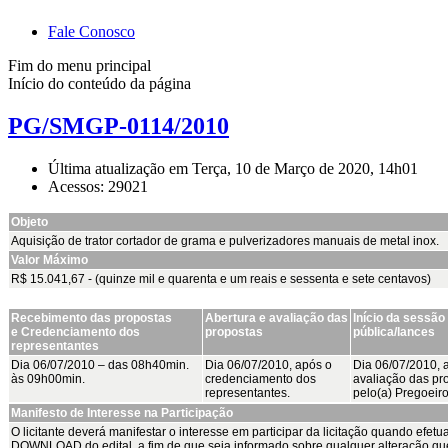
Fale Conosco
Fim do menu principal
Início do conteúdo da página
PG/SMGP-0114/2010
Última atualização em Terça, 10 de Março de 2020, 14h01
Acessos: 29021
Objeto
Aquisição de trator cortador de grama e pulverizadores manuais de metal inox.
Valor Máximo
R$ 15.041,67 - (quinze mil e quarenta e um reais e sessenta e sete centavos)
Recebimento das propostas
Abertura e avaliação das
Início da sessão
e
Credenciamento dos
propostas
pública/lances
representantes
Dia 06/07/2010 – das 08h40min.
Dia 06/07/2010, após o
Dia 06/07/2010, 
às 09h00min.
credenciamento dos
avaliação das pr
representantes.
pelo(a) Pregoeiro
Manifesto de Interesse na Participação
O licitante deverá manifestar o interesse em participar da licitação quando efetu
DOWNLOAD do edital, a fim de que seja informado sobre qualquer alteração qu