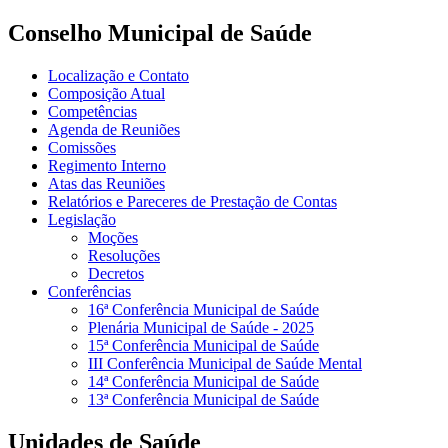
Conselho Municipal de Saúde
Localização e Contato
Composição Atual
Competências
Agenda de Reuniões
Comissões
Regimento Interno
Atas das Reuniões
Relatórios e Pareceres de Prestação de Contas
Legislação
Moções
Resoluções
Decretos
Conferências
16ª Conferência Municipal de Saúde
Plenária Municipal de Saúde - 2025
15ª Conferência Municipal de Saúde
III Conferência Municipal de Saúde Mental
14ª Conferência Municipal de Saúde
13ª Conferência Municipal de Saúde
Unidades de Saúde