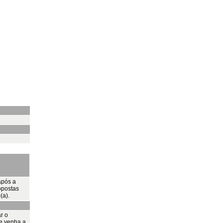
após a
opostas
(a).
ar o
e venha a