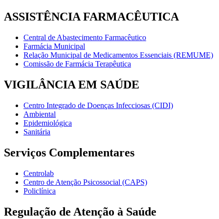
ASSISTÊNCIA FARMACÊUTICA
Central de Abastecimento Farmacêutico
Farmácia Municipal
Relação Municipal de Medicamentos Essenciais (REMUME)
Comissão de Farmácia Terapêutica
VIGILÂNCIA EM SAÚDE
Centro Integrado de Doenças Infecciosas (CIDI)
Ambiental
Epidemiológica
Sanitária
Serviços Complementares
Centrolab
Centro de Atenção Psicossocial (CAPS)
Policlínica
Regulação de Atenção à Saúde