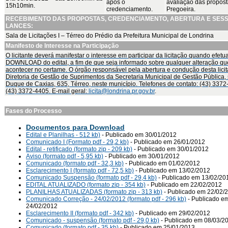
após o
avaliação das propost
15h10min.
credenciamento.
Pregoeira.
RECEBIMENTO DAS PROPOSTAS, CREDENCIAMENTO, ABERTURA E SES
LANCES:
Sala de Licitações I – Térreo do Prédio da Prefeitura Municipal de Londrina
Manifesto de Interesse na Participação
O licitante deverá manifestar o interesse em participar da licitação quando efetu
DOWNLOAD do edital, a fim de que seja informado sobre qualquer alteração qu
acontecer no certame. O órgão responsável pela abertura e condução desta lici
Diretoria de Gestão de Suprimentos da Secretaria Municipal de Gestão Pública, s
Duque de Caxias, 635, Térreo, neste município. Telefones de contato: (43) 3372
(43) 3372-4405. E-mail geral:
licita@londrina.pr.gov.br
.
Fases do Processo
Documentos para Download
Edital e Planilhas - 512 kb)
- Publicado em 30/01/2012
Comunicado I (Formato pdf - 29,2 kb)
- Publicado em 26/01/2012
Edital - retificado (formato zip - 209 kb)
- Publicado em 30/01/2012
Aviso (formato pdf - 5,95 kb)
- Publicado em 30/01/2012
Comunicado (formato pdf - 32,3 kb)
- Publicado em 01/02/2012
Esclarecimento I (formato pdf - 72,5 kb)
- Publicado em 13/02/2012
Comunicado Suspensão (formato pdf - 29,4 kb)
- Publicado em 13/02/20
EDITAL ATUALIZADO (formato zip - 354 kb)
- Publicado em 22/02/2012
PLANILHAS ATUALIZADAS (formato zip - 313 kb)
- Publicado em 22/02/
Comunicado Correção - 24/02/2012 (formato pdf - 296 kb)
- Publicado e
24/02/2012
Esclarecimento II (formato pdf - 342 kb)
- Publicado em 29/02/2012
Comunicado - suspensão (formato pdf - 29,0 kb)
- Publicado em 08/03/2
Comunicado (formato pdf - 35 kb)
- Publicado em 25/01/2013