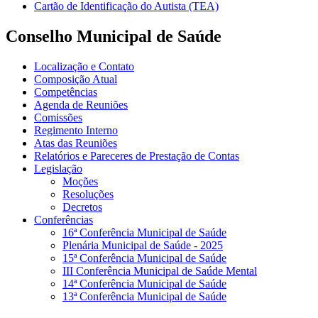
Cartão de Identificação do Autista (TEA)
Conselho Municipal de Saúde
Localização e Contato
Composição Atual
Competências
Agenda de Reuniões
Comissões
Regimento Interno
Atas das Reuniões
Relatórios e Pareceres de Prestação de Contas
Legislação
Moções
Resoluções
Decretos
Conferências
16ª Conferência Municipal de Saúde
Plenária Municipal de Saúde - 2025
15ª Conferência Municipal de Saúde
III Conferência Municipal de Saúde Mental
14ª Conferência Municipal de Saúde
13ª Conferência Municipal de Saúde