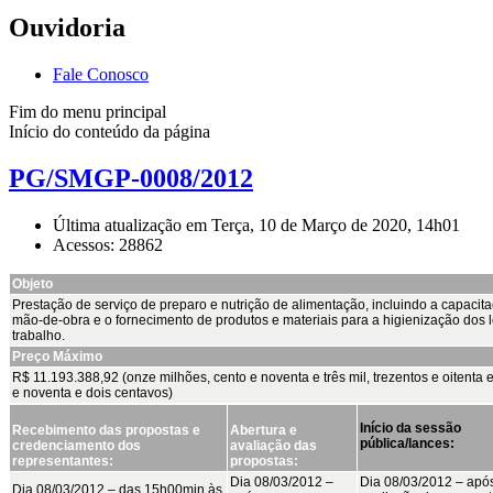
Ouvidoria
Fale Conosco
Fim do menu principal
Início do conteúdo da página
PG/SMGP-0008/2012
Última atualização em Terça, 10 de Março de 2020, 14h01
Acessos: 28862
Objeto
Prestação de serviço de preparo e nutrição de alimentação, incluindo a capacit
mão-de-obra e o fornecimento de produtos e materiais para a higienização dos 
trabalho.
Preço Máximo
R$ 11.193.388,92 (onze milhões, cento e noventa e três mil, trezentos e oitenta e
e noventa e dois centavos)
Início da sessão
Recebimento das propostas e
Abertura e
pública/lances:
credenciamento dos
avaliação das
representantes:
propostas:
Dia 08/03/2012 –
Dia 08/03/2012 – apó
Dia 08/03/2012 – das 15h00min às