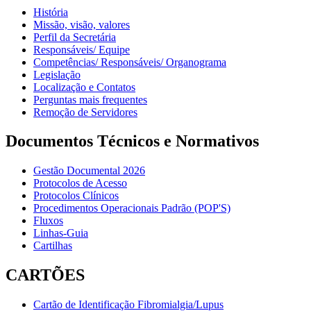
História
Missão, visão, valores
Perfil da Secretária
Responsáveis/ Equipe
Competências/ Responsáveis/ Organograma
Legislação
Localização e Contatos
Perguntas mais frequentes
Remoção de Servidores
Documentos Técnicos e Normativos
Gestão Documental 2026
Protocolos de Acesso
Protocolos Clínicos
Procedimentos Operacionais Padrão (POP'S)
Fluxos
Linhas-Guia
Cartilhas
CARTÕES
Cartão de Identificação Fibromialgia/Lupus