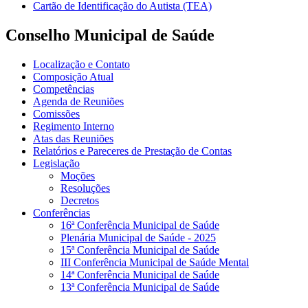
Cartão de Identificação do Autista (TEA)
Conselho Municipal de Saúde
Localização e Contato
Composição Atual
Competências
Agenda de Reuniões
Comissões
Regimento Interno
Atas das Reuniões
Relatórios e Pareceres de Prestação de Contas
Legislação
Moções
Resoluções
Decretos
Conferências
16ª Conferência Municipal de Saúde
Plenária Municipal de Saúde - 2025
15ª Conferência Municipal de Saúde
III Conferência Municipal de Saúde Mental
14ª Conferência Municipal de Saúde
13ª Conferência Municipal de Saúde