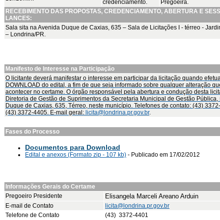
credenciamento.
Pregoeira.
RECEBIMENTO DAS PROPOSTAS, CREDENCIAMENTO, ABERTURA E SES
LANCES:
Sala sita na Avenida Duque de Caxias, 635 – Sala de Licitações I - térreo - Jardi
– Londrina/PR.
Manifesto de Interesse na Participação
O licitante deverá manifestar o interesse em participar da licitação quando efetu
DOWNLOAD do edital, a fim de que seja informado sobre qualquer alteração qu
acontecer no certame. O órgão responsável pela abertura e condução desta lici
Diretoria de Gestão de Suprimentos da Secretaria Municipal de Gestão Pública, s
Duque de Caxias, 635, Térreo, neste município. Telefones de contato: (43) 3372
(43) 3372-4405. E-mail geral:
licita@londrina.pr.gov.br
.
Fases do Processo
Documentos para Download
Edital e anexos (Formato zip - 107 kb)
- Publicado em 17/02/2012
Informações Gerais do Certame
Pregoeiro Presidente
Elisangela Marceli Areano Arduin
E-mail de Contato
licita@londrina.pr.gov.br
Telefone de Contato
(43) 3372-4401