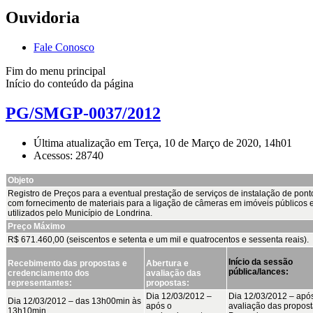
Ouvidoria
Fale Conosco
Fim do menu principal
Início do conteúdo da página
PG/SMGP-0037/2012
Última atualização em Terça, 10 de Março de 2020, 14h01
Acessos: 28740
Objeto
Registro de Preços para a eventual prestação de serviços de instalação de pont
com fornecimento de materiais para a ligação de câmeras em imóveis públicos 
utilizados pelo Município de Londrina.
Preço Máximo
R$ 671.460,00 (seiscentos e setenta e um mil e quatrocentos e sessenta reais).
Início da sessão
Recebimento das propostas e
Abertura e
pública/lances:
credenciamento dos
avaliação das
representantes:
propostas:
Dia 12/03/2012 –
Dia 12/03/2012 – apó
Dia 12/03/2012 – das 13h00min às
após o
avaliação das propost
13h10min.