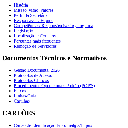
História
Missão, visão, valores
Perfil da Secretária
Responsáveis/ Equipe
Competências/ Responsáveis/ Organograma
Legislação
Localização e Contatos
Perguntas mais frequentes
Remoção de Servidores
Documentos Técnicos e Normativos
Gestão Documental 2026
Protocolos de Acesso
Protocolos Clínicos
Procedimentos Operacionais Padrão (POP'S)
Fluxos
Linhas-Guia
Cartilhas
CARTÕES
Cartão de Identificação Fibromialgia/Lupus