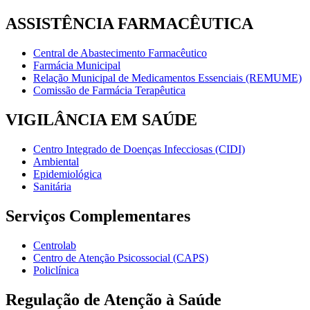
ASSISTÊNCIA FARMACÊUTICA
Central de Abastecimento Farmacêutico
Farmácia Municipal
Relação Municipal de Medicamentos Essenciais (REMUME)
Comissão de Farmácia Terapêutica
VIGILÂNCIA EM SAÚDE
Centro Integrado de Doenças Infecciosas (CIDI)
Ambiental
Epidemiológica
Sanitária
Serviços Complementares
Centrolab
Centro de Atenção Psicossocial (CAPS)
Policlínica
Regulação de Atenção à Saúde