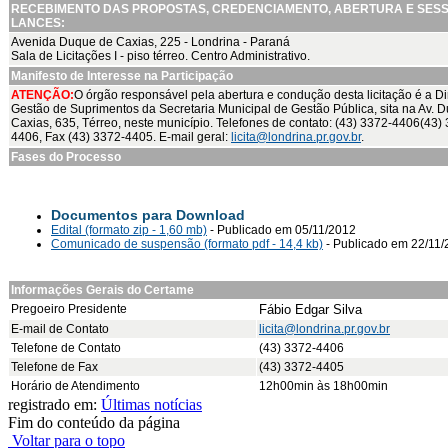
RECEBIMENTO DAS PROPOSTAS, CREDENCIAMENTO, ABERTURA E SES
LANCES:
Avenida Duque de Caxias, 225 - Londrina - Paraná
Sala de Licitações I - piso térreo. Centro Administrativo.
Manifesto de Interesse na Participação
ATENÇÃO:
O órgão responsável pela abertura e condução desta licitação é a Di
Gestão de Suprimentos da Secretaria Municipal de Gestão Pública, sita na Av. 
Caxias, 635, Térreo, neste município. Telefones de contato:
(43) 3372-4406
(43)
4406
, Fax (43) 3372-4405. E-mail geral:
licita@londrina.pr.gov.br
.
Fases do Processo
Documentos para Download
Edital (formato zip - 1,60 mb)
- Publicado em 05/11/2012
Comunicado de suspensão (formato pdf - 14,4 kb)
- Publicado em 22/11
Informações Gerais do Certame
Pregoeiro Presidente
Fábio Edgar Silva
E-mail de Contato
licita@londrina.pr.gov.br
Telefone de Contato
(43) 3372-4406
Telefone de Fax
(43) 3372-4405
Horário de Atendimento
12h00min às 18h00min
registrado em:
Últimas notícias
Fim do conteúdo da página
Voltar para o topo