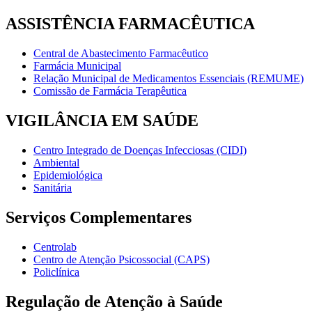
ASSISTÊNCIA FARMACÊUTICA
Central de Abastecimento Farmacêutico
Farmácia Municipal
Relação Municipal de Medicamentos Essenciais (REMUME)
Comissão de Farmácia Terapêutica
VIGILÂNCIA EM SAÚDE
Centro Integrado de Doenças Infecciosas (CIDI)
Ambiental
Epidemiológica
Sanitária
Serviços Complementares
Centrolab
Centro de Atenção Psicossocial (CAPS)
Policlínica
Regulação de Atenção à Saúde