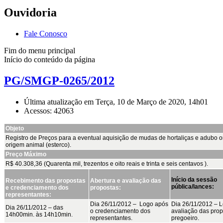
Ouvidoria
Fale Conosco
Fim do menu principal
Início do conteúdo da página
PG/SMGP-0265/2012
Última atualização em Terça, 10 de Março de 2020, 14h01
Acessos: 42063
Objeto
Registro de Preços para a eventual aquisição de mudas de hortaliças e adubo 
origem animal (esterco).
Preço Máximo
R$ 40.308,36 (Quarenta mil, trezentos e oito reais e trinta e seis centavos ).
Início da sessão
Recebimento das propostas
Abertura e avaliação das
pública/lances:
e credenciamento dos
propostas:
representantes:
Dia 26/11/2012 – Logo após
Dia 26/11/2012 – 
Dia 26/11/2012 – das
o credenciamento dos
avaliação das prop
14h00min. às 14h10min.
representantes.
pregoeiro.