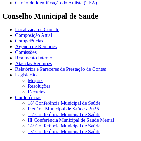
Cartão de Identificação do Autista (TEA)
Conselho Municipal de Saúde
Localização e Contato
Composição Atual
Competências
Agenda de Reuniões
Comissões
Regimento Interno
Atas das Reuniões
Relatórios e Pareceres de Prestação de Contas
Legislação
Moções
Resoluções
Decretos
Conferências
16ª Conferência Municipal de Saúde
Plenária Municipal de Saúde - 2025
15ª Conferência Municipal de Saúde
III Conferência Municipal de Saúde Mental
14ª Conferência Municipal de Saúde
13ª Conferência Municipal de Saúde