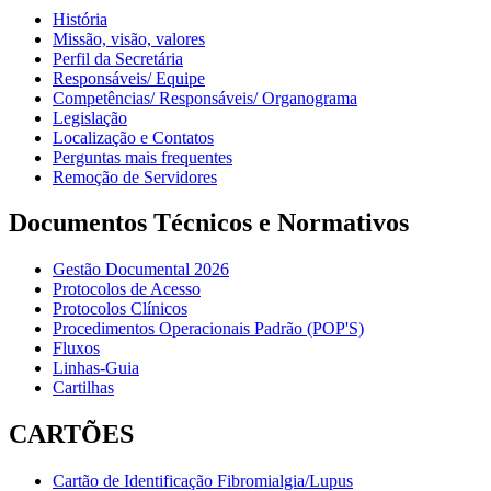
História
Missão, visão, valores
Perfil da Secretária
Responsáveis/ Equipe
Competências/ Responsáveis/ Organograma
Legislação
Localização e Contatos
Perguntas mais frequentes
Remoção de Servidores
Documentos Técnicos e Normativos
Gestão Documental 2026
Protocolos de Acesso
Protocolos Clínicos
Procedimentos Operacionais Padrão (POP'S)
Fluxos
Linhas-Guia
Cartilhas
CARTÕES
Cartão de Identificação Fibromialgia/Lupus